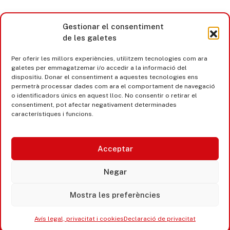
Gestionar el consentiment
de les galetes
Per oferir les millors experiències, utilitzem tecnologies com ara
galetes per emmagatzemar i/o accedir a la informació del
dispositiu. Donar el consentiment a aquestes tecnologies ens
permetrà processar dades com ara el comportament de navegació
o identificadors únics en aquest lloc. No consentir o retirar el
consentiment, pot afectar negativament determinades
característiques i funcions.
Acceptar
Castell d’Aro · Platja d’Aro · S’Agaró
Negar
365 www.platjadaro
Mostra les preferències
Avís legal, privacitat i cookies
Declaració de privacitat