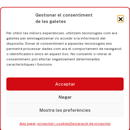
Gestionar el consentiment
de les galetes
Per oferir les millors experiències, utilitzem tecnologies com ara
galetes per emmagatzemar i/o accedir a la informació del
dispositiu. Donar el consentiment a aquestes tecnologies ens
permetrà processar dades com ara el comportament de navegació
o identificadors únics en aquest lloc. No consentir o retirar el
consentiment, pot afectar negativament determinades
característiques i funcions.
Acceptar
Castell d’Aro · Platja d’Aro · S’Agaró
Negar
365 www.platjadaro
Mostra les preferències
Avís legal, privacitat i cookies
Declaració de privacitat