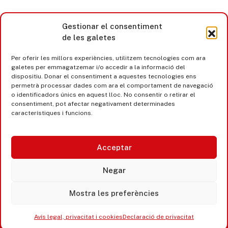
Gestionar el consentiment
de les galetes
Per oferir les millors experiències, utilitzem tecnologies com ara
galetes per emmagatzemar i/o accedir a la informació del
dispositiu. Donar el consentiment a aquestes tecnologies ens
permetrà processar dades com ara el comportament de navegació
o identificadors únics en aquest lloc. No consentir o retirar el
consentiment, pot afectar negativament determinades
característiques i funcions.
Acceptar
Castell d’Aro · Platja d’Aro · S’Agaró
Negar
365 www.platjadaro
Mostra les preferències
Avís legal, privacitat i cookies
Declaració de privacitat