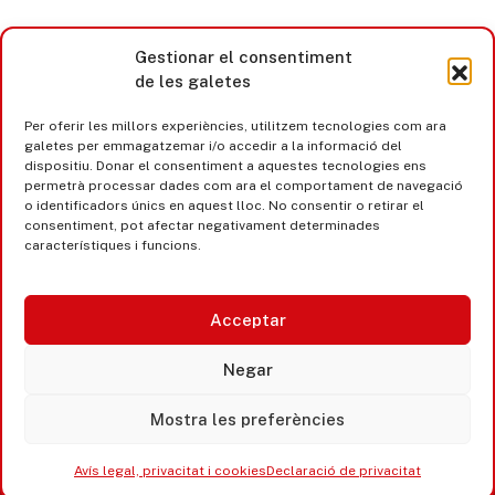
Gestionar el consentiment
de les galetes
Per oferir les millors experiències, utilitzem tecnologies com ara
galetes per emmagatzemar i/o accedir a la informació del
dispositiu. Donar el consentiment a aquestes tecnologies ens
permetrà processar dades com ara el comportament de navegació
o identificadors únics en aquest lloc. No consentir o retirar el
consentiment, pot afectar negativament determinades
característiques i funcions.
Acceptar
Castell d’Aro · Platja d’Aro · S’Agaró
Negar
365 www.platjadaro
Mostra les preferències
Avís legal, privacitat i cookies
Declaració de privacitat