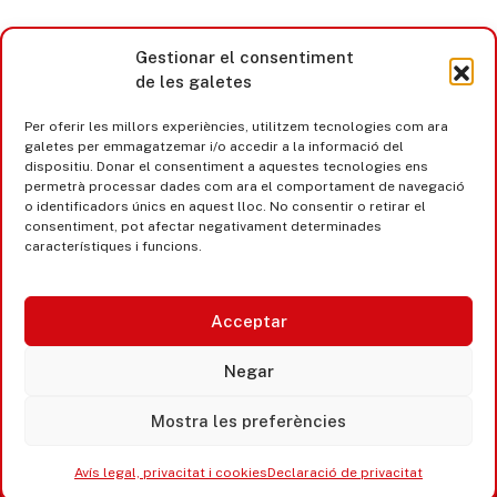
Gestionar el consentiment
de les galetes
Per oferir les millors experiències, utilitzem tecnologies com ara
galetes per emmagatzemar i/o accedir a la informació del
dispositiu. Donar el consentiment a aquestes tecnologies ens
permetrà processar dades com ara el comportament de navegació
o identificadors únics en aquest lloc. No consentir o retirar el
consentiment, pot afectar negativament determinades
característiques i funcions.
Acceptar
Castell d’Aro · Platja d’Aro · S’Agaró
Negar
365 www.platjadaro
Mostra les preferències
Avís legal, privacitat i cookies
Declaració de privacitat