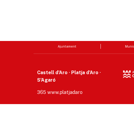
Ajuntament
Munic
Castell d’Aro · Platja d’Aro ·
S’Agaró
365 www.platjadaro
Accesibilitat