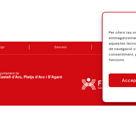
Per oferir les 
emmagatzemar i
aquestes tecn
ipi
Serveis
Seu electrò
de navegació o 
consentiment, 
funcions.
Accep
Avís legal, privacitat i cookies
Equ