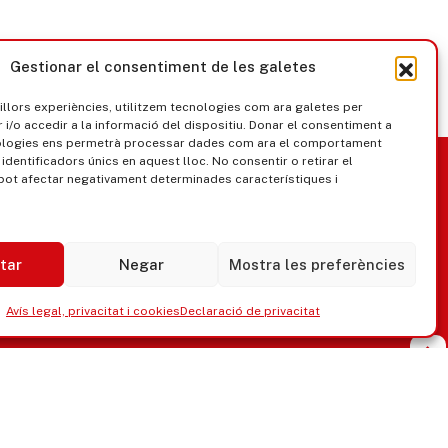
Gestionar el consentiment de les galetes
millors experiències, utilitzem tecnologies com ara galetes per
/o accedir a la informació del dispositiu. Donar el consentiment a
ologies ens permetrà processar dades com ara el comportament
nica
Govern obert
identificadors únics en aquest lloc. No consentir o retirar el
pot afectar negativament determinades característiques i
tar
Negar
Mostra les preferències
Avís legal, privacitat i cookies
Declaració de privacitat
ipaments municipals