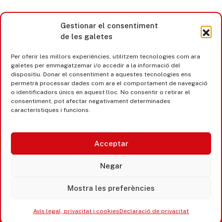
Gestionar el consentiment
de les galetes
Per oferir les millors experiències, utilitzem tecnologies com ara
galetes per emmagatzemar i/o accedir a la informació del
dispositiu. Donar el consentiment a aquestes tecnologies ens
permetrà processar dades com ara el comportament de navegació
o identificadors únics en aquest lloc. No consentir o retirar el
consentiment, pot afectar negativament determinades
característiques i funcions.
Acceptar
Castell d’Aro · Platja d’Aro · S’Agaró
Negar
365 www.platjadaro
Mostra les preferències
Avís legal, privacitat i cookies
Declaració de privacitat