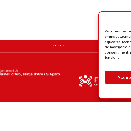
Per oferir les 
emmagatzemar i
aquestes tecn
ipi
Serveis
Seu electrò
de navegació o 
consentiment, 
funcions.
Accep
Avís legal, privacitat i cookies
Equ