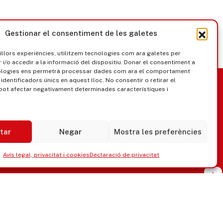
Gestionar el consentiment de les galetes
millors experiències, utilitzem tecnologies com ara galetes per
/o accedir a la informació del dispositiu. Donar el consentiment a
ologies ens permetrà processar dades com ara el comportament
nica
Govern obert
identificadors únics en aquest lloc. No consentir o retirar el
pot afectar negativament determinades característiques i
tar
Negar
Mostra les preferències
Avís legal, privacitat i cookies
Declaració de privacitat
ipaments municipals