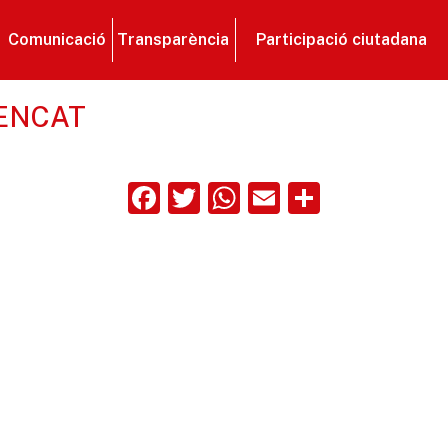
Comunicació
Transparència
Participació ciutadana
GENCAT
Facebook
Twitter
WhatsApp
Email
Compart
ix