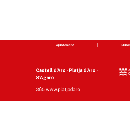
Ajuntament
Munic
Castell d’Aro · Platja d’Aro ·
S’Agaró
365 www.platjadaro
Accesibilitat