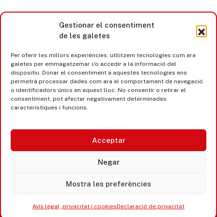
Gestionar el consentiment
de les galetes
Per oferir les millors experiències, utilitzem tecnologies com ara
galetes per emmagatzemar i/o accedir a la informació del
dispositiu. Donar el consentiment a aquestes tecnologies ens
permetrà processar dades com ara el comportament de navegació
o identificadors únics en aquest lloc. No consentir o retirar el
consentiment, pot afectar negativament determinades
característiques i funcions.
Acceptar
Castell d’Aro · Platja d’Aro · S’Agaró
Negar
365 www.platjadaro
Mostra les preferències
Avís legal, privacitat i cookies
Declaració de privacitat