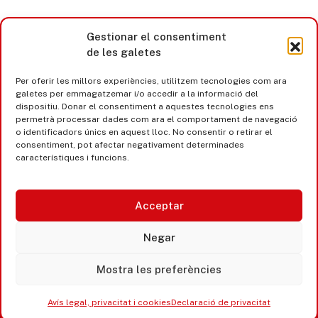
Gestionar el consentiment
de les galetes
Per oferir les millors experiències, utilitzem tecnologies com ara
galetes per emmagatzemar i/o accedir a la informació del
dispositiu. Donar el consentiment a aquestes tecnologies ens
permetrà processar dades com ara el comportament de navegació
o identificadors únics en aquest lloc. No consentir o retirar el
consentiment, pot afectar negativament determinades
característiques i funcions.
Acceptar
Castell d’Aro · Platja d’Aro · S’Agaró
Negar
365 www.platjadaro
Mostra les preferències
Avís legal, privacitat i cookies
Declaració de privacitat