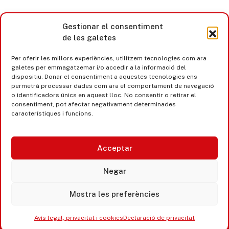
Gestionar el consentiment
de les galetes
Per oferir les millors experiències, utilitzem tecnologies com ara
galetes per emmagatzemar i/o accedir a la informació del
dispositiu. Donar el consentiment a aquestes tecnologies ens
permetrà processar dades com ara el comportament de navegació
o identificadors únics en aquest lloc. No consentir o retirar el
consentiment, pot afectar negativament determinades
característiques i funcions.
Acceptar
Castell d’Aro · Platja d’Aro · S’Agaró
Negar
365 www.platjadaro
Mostra les preferències
Avís legal, privacitat i cookies
Declaració de privacitat