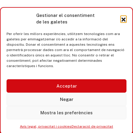
Gestionar el consentiment
de les galetes
Per oferir les millors experiències, utilitzem tecnologies com ara
galetes per emmagatzemar i/o accedir a la informació del
dispositiu. Donar el consentiment a aquestes tecnologies ens
permetrà processar dades com ara el comportament de navegació
o identificadors únics en aquest lloc. No consentir o retirar el
consentiment, pot afectar negativament determinades
característiques i funcions.
Acceptar
Castell d’Aro · Platja d’Aro · S’Agaró
Negar
365 www.platjadaro
Mostra les preferències
Avís legal, privacitat i cookies
Declaració de privacitat