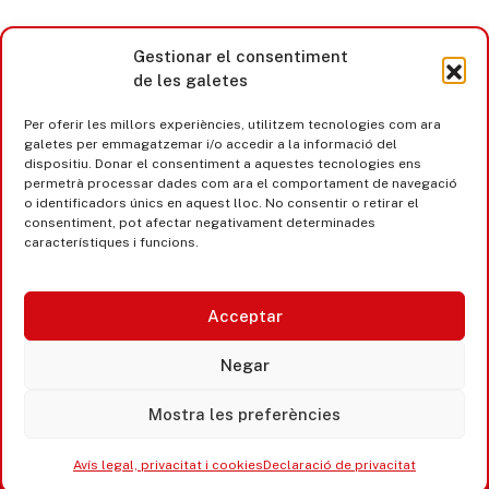
Gestionar el consentiment
de les galetes
Per oferir les millors experiències, utilitzem tecnologies com ara
galetes per emmagatzemar i/o accedir a la informació del
dispositiu. Donar el consentiment a aquestes tecnologies ens
permetrà processar dades com ara el comportament de navegació
o identificadors únics en aquest lloc. No consentir o retirar el
consentiment, pot afectar negativament determinades
característiques i funcions.
Acceptar
Castell d’Aro · Platja d’Aro · S’Agaró
Negar
365 www.platjadaro
Mostra les preferències
Avís legal, privacitat i cookies
Declaració de privacitat