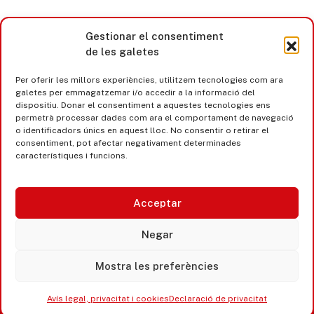
Gestionar el consentiment
de les galetes
Per oferir les millors experiències, utilitzem tecnologies com ara
galetes per emmagatzemar i/o accedir a la informació del
dispositiu. Donar el consentiment a aquestes tecnologies ens
permetrà processar dades com ara el comportament de navegació
o identificadors únics en aquest lloc. No consentir o retirar el
consentiment, pot afectar negativament determinades
característiques i funcions.
Acceptar
Castell d’Aro · Platja d’Aro · S’Agaró
Negar
365 www.platjadaro
Mostra les preferències
Avís legal, privacitat i cookies
Declaració de privacitat