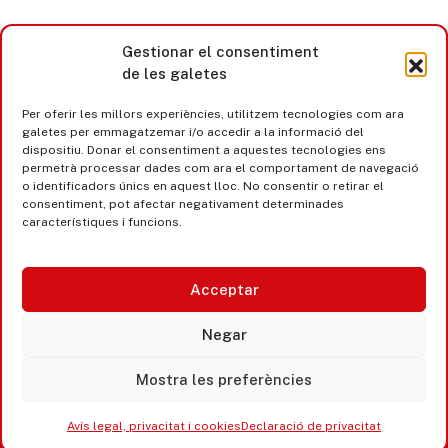
Gestionar el consentiment
de les galetes
Per oferir les millors experiències, utilitzem tecnologies com ara
galetes per emmagatzemar i/o accedir a la informació del
dispositiu. Donar el consentiment a aquestes tecnologies ens
permetrà processar dades com ara el comportament de navegació
o identificadors únics en aquest lloc. No consentir o retirar el
consentiment, pot afectar negativament determinades
característiques i funcions.
Acceptar
Castell d’Aro · Platja d’Aro · S’Agaró
Negar
365 www.platjadaro
Mostra les preferències
Avís legal, privacitat i cookies
Declaració de privacitat