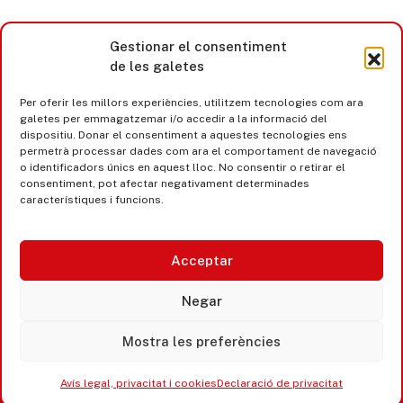
Gestionar el consentiment
de les galetes
Per oferir les millors experiències, utilitzem tecnologies com ara
galetes per emmagatzemar i/o accedir a la informació del
dispositiu. Donar el consentiment a aquestes tecnologies ens
permetrà processar dades com ara el comportament de navegació
o identificadors únics en aquest lloc. No consentir o retirar el
consentiment, pot afectar negativament determinades
característiques i funcions.
Acceptar
Castell d’Aro · Platja d’Aro · S’Agaró
Negar
365 www.platjadaro
Mostra les preferències
Avís legal, privacitat i cookies
Declaració de privacitat