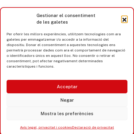
Gestionar el consentiment
de les galetes
Per oferir les millors experiències, utilitzem tecnologies com ara
galetes per emmagatzemar i/o accedir a la informació del
dispositiu. Donar el consentiment a aquestes tecnologies ens
permetrà processar dades com ara el comportament de navegació
o identificadors únics en aquest lloc. No consentir o retirar el
consentiment, pot afectar negativament determinades
característiques i funcions.
Acceptar
Castell d’Aro · Platja d’Aro · S’Agaró
Negar
365 www.platjadaro
Mostra les preferències
Avís legal, privacitat i cookies
Declaració de privacitat