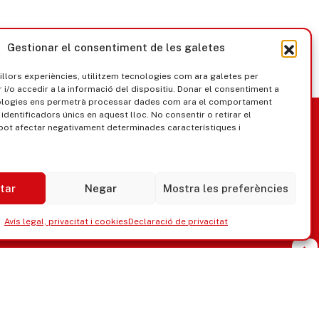
Gestionar el consentiment de les galetes
millors experiències, utilitzem tecnologies com ara galetes per
/o accedir a la informació del dispositiu. Donar el consentiment a
ologies ens permetrà processar dades com ara el comportament
nica
Govern obert
identificadors únics en aquest lloc. No consentir o retirar el
pot afectar negativament determinades característiques i
tar
Negar
Mostra les preferències
Avís legal, privacitat i cookies
Declaració de privacitat
ipaments municipals