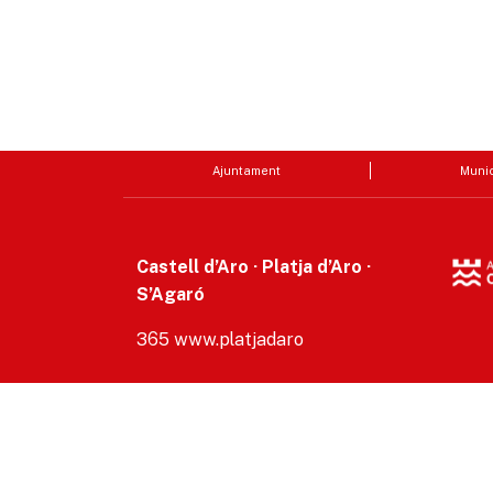
Ajuntament
Munic
Castell d’Aro · Platja d’Aro ·
S’Agaró
365 www.platjadaro
Accesibilitat