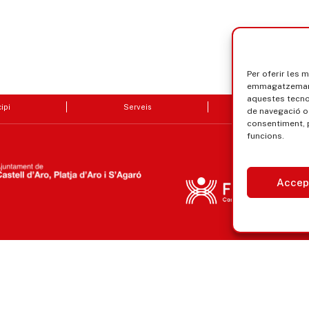
Per oferir les 
emmagatzemar i
aquestes tecn
ipi
Serveis
Seu electrò
de navegació o 
consentiment, 
funcions.
Accep
Avís legal, privacitat i cookies
Equ