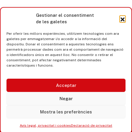
Gestionar el consentiment
de les galetes
Per oferir les millors experiències, utilitzem tecnologies com ara
galetes per emmagatzemar i/o accedir a la informació del
dispositiu. Donar el consentiment a aquestes tecnologies ens
permetrà processar dades com ara el comportament de navegació
o identificadors únics en aquest lloc. No consentir o retirar el
consentiment, pot afectar negativament determinades
característiques i funcions.
Acceptar
Castell d’Aro · Platja d’Aro · S’Agaró
Negar
365 www.platjadaro
Mostra les preferències
Avís legal, privacitat i cookies
Declaració de privacitat