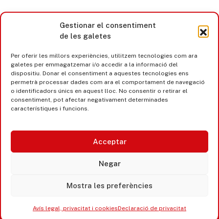
Gestionar el consentiment
de les galetes
Per oferir les millors experiències, utilitzem tecnologies com ara
galetes per emmagatzemar i/o accedir a la informació del
dispositiu. Donar el consentiment a aquestes tecnologies ens
permetrà processar dades com ara el comportament de navegació
o identificadors únics en aquest lloc. No consentir o retirar el
consentiment, pot afectar negativament determinades
característiques i funcions.
Acceptar
Castell d’Aro · Platja d’Aro · S’Agaró
Negar
365 www.platjadaro
Mostra les preferències
Avís legal, privacitat i cookies
Declaració de privacitat