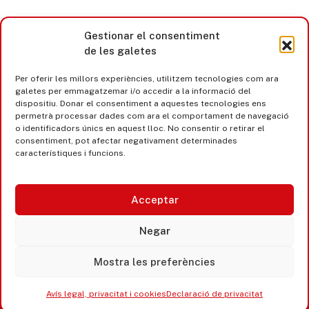
Gestionar el consentiment
de les galetes
Per oferir les millors experiències, utilitzem tecnologies com ara
galetes per emmagatzemar i/o accedir a la informació del
dispositiu. Donar el consentiment a aquestes tecnologies ens
permetrà processar dades com ara el comportament de navegació
o identificadors únics en aquest lloc. No consentir o retirar el
consentiment, pot afectar negativament determinades
característiques i funcions.
Acceptar
Castell d’Aro · Platja d’Aro · S’Agaró
Negar
365 www.platjadaro
Mostra les preferències
Avís legal, privacitat i cookies
Declaració de privacitat