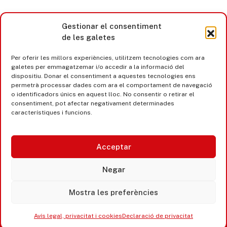
Gestionar el consentiment
de les galetes
Per oferir les millors experiències, utilitzem tecnologies com ara
galetes per emmagatzemar i/o accedir a la informació del
dispositiu. Donar el consentiment a aquestes tecnologies ens
permetrà processar dades com ara el comportament de navegació
o identificadors únics en aquest lloc. No consentir o retirar el
consentiment, pot afectar negativament determinades
característiques i funcions.
Acceptar
Castell d’Aro · Platja d’Aro · S’Agaró
Negar
365 www.platjadaro
Mostra les preferències
Avís legal, privacitat i cookies
Declaració de privacitat