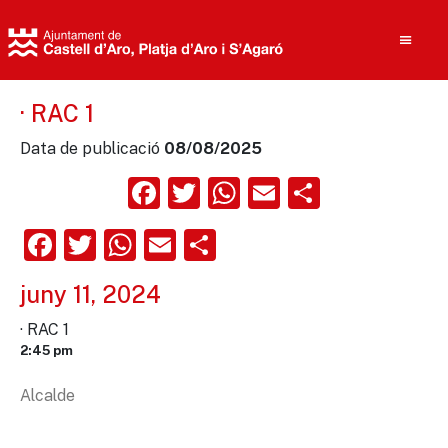
· RAC 1
Data de publicació
08/08/2025
Cerca
Facebook
Twitter
WhatsApp
Email
Compart
Facebook
Twitter
WhatsApp
Email
Comparteix
juny 11, 2024
· RAC 1
2:45 pm
Alcalde