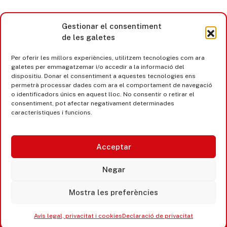
Gestionar el consentiment
de les galetes
Per oferir les millors experiències, utilitzem tecnologies com ara
galetes per emmagatzemar i/o accedir a la informació del
dispositiu. Donar el consentiment a aquestes tecnologies ens
permetrà processar dades com ara el comportament de navegació
o identificadors únics en aquest lloc. No consentir o retirar el
consentiment, pot afectar negativament determinades
característiques i funcions.
Acceptar
Castell d’Aro · Platja d’Aro · S’Agaró
Negar
365 www.platjadaro
Mostra les preferències
Avís legal, privacitat i cookies
Declaració de privacitat