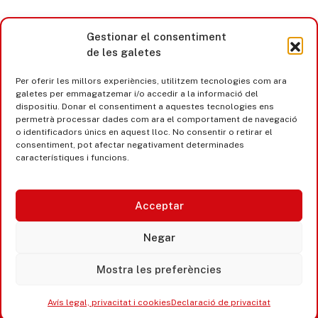
Gestionar el consentiment
de les galetes
Per oferir les millors experiències, utilitzem tecnologies com ara
galetes per emmagatzemar i/o accedir a la informació del
dispositiu. Donar el consentiment a aquestes tecnologies ens
permetrà processar dades com ara el comportament de navegació
o identificadors únics en aquest lloc. No consentir o retirar el
consentiment, pot afectar negativament determinades
característiques i funcions.
Acceptar
Castell d’Aro · Platja d’Aro · S’Agaró
Negar
365 www.platjadaro
Mostra les preferències
Avís legal, privacitat i cookies
Declaració de privacitat