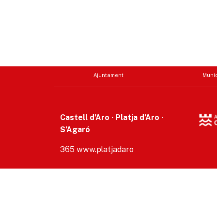
Ajuntament
Munic
Castell d’Aro · Platja d’Aro ·
S’Agaró
365 www.platjadaro
Accesibilitat