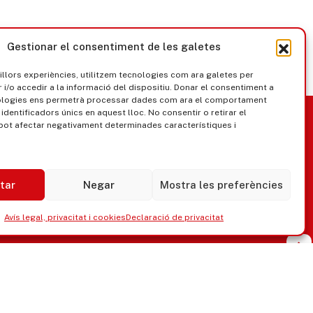
Gestionar el consentiment de les galetes
millors experiències, utilitzem tecnologies com ara galetes per
/o accedir a la informació del dispositiu. Donar el consentiment a
ologies ens permetrà processar dades com ara el comportament
nica
Govern obert
identificadors únics en aquest lloc. No consentir o retirar el
pot afectar negativament determinades característiques i
tar
Negar
Mostra les preferències
Avís legal, privacitat i cookies
Declaració de privacitat
ipaments municipals