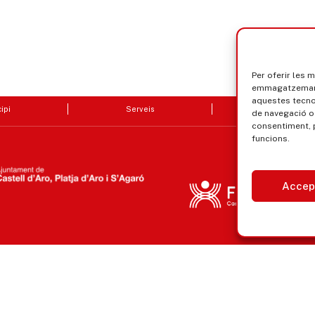
Per oferir les 
emmagatzemar i
aquestes tecn
ipi
Serveis
Seu electrò
de navegació o 
consentiment, 
funcions.
Accep
Avís legal, privacitat i cookies
Equ