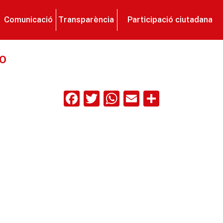
Comunicació
Transparència
Participació ciutadana
ro
Facebook
Twitter
WhatsApp
Email
Compart
ix