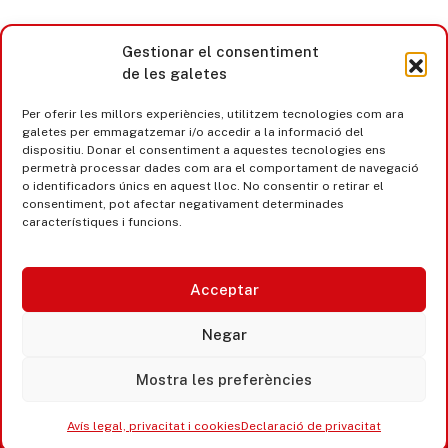
Gestionar el consentiment
de les galetes
Per oferir les millors experiències, utilitzem tecnologies com ara
galetes per emmagatzemar i/o accedir a la informació del
dispositiu. Donar el consentiment a aquestes tecnologies ens
permetrà processar dades com ara el comportament de navegació
o identificadors únics en aquest lloc. No consentir o retirar el
consentiment, pot afectar negativament determinades
característiques i funcions.
Acceptar
Castell d’Aro · Platja d’Aro · S’Agaró
Negar
365 www.platjadaro
Mostra les preferències
Avís legal, privacitat i cookies
Declaració de privacitat