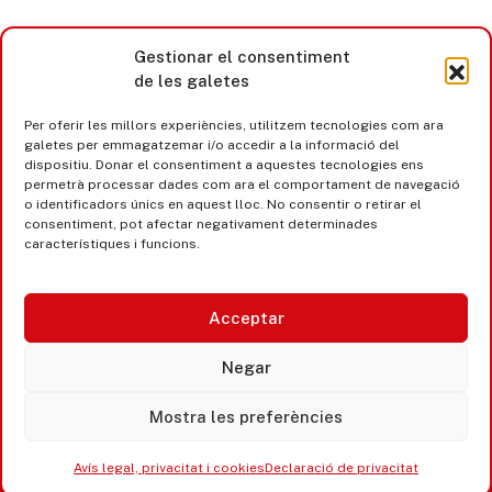
Gestionar el consentiment
de les galetes
Per oferir les millors experiències, utilitzem tecnologies com ara
galetes per emmagatzemar i/o accedir a la informació del
dispositiu. Donar el consentiment a aquestes tecnologies ens
permetrà processar dades com ara el comportament de navegació
o identificadors únics en aquest lloc. No consentir o retirar el
consentiment, pot afectar negativament determinades
característiques i funcions.
Acceptar
Castell d’Aro · Platja d’Aro · S’Agaró
Negar
365 www.platjadaro
Mostra les preferències
Avís legal, privacitat i cookies
Declaració de privacitat