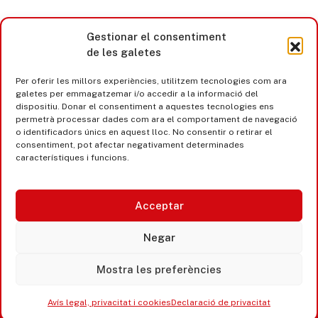
Gestionar el consentiment
de les galetes
Per oferir les millors experiències, utilitzem tecnologies com ara
galetes per emmagatzemar i/o accedir a la informació del
dispositiu. Donar el consentiment a aquestes tecnologies ens
permetrà processar dades com ara el comportament de navegació
o identificadors únics en aquest lloc. No consentir o retirar el
consentiment, pot afectar negativament determinades
característiques i funcions.
Acceptar
Castell d’Aro · Platja d’Aro · S’Agaró
Negar
365 www.platjadaro
Mostra les preferències
Avís legal, privacitat i cookies
Declaració de privacitat