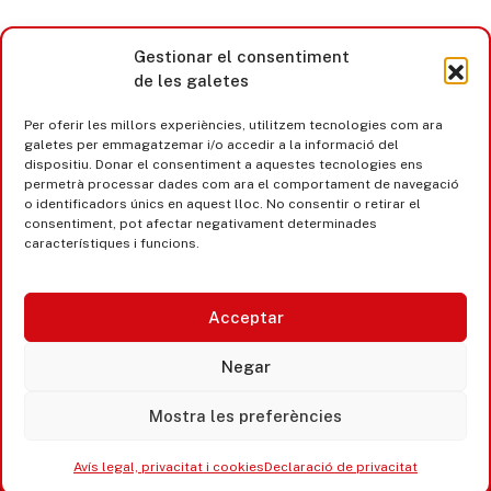
Gestionar el consentiment
de les galetes
Per oferir les millors experiències, utilitzem tecnologies com ara
galetes per emmagatzemar i/o accedir a la informació del
dispositiu. Donar el consentiment a aquestes tecnologies ens
permetrà processar dades com ara el comportament de navegació
o identificadors únics en aquest lloc. No consentir o retirar el
consentiment, pot afectar negativament determinades
característiques i funcions.
Acceptar
Castell d’Aro · Platja d’Aro · S’Agaró
Negar
365 www.platjadaro
Mostra les preferències
Avís legal, privacitat i cookies
Declaració de privacitat