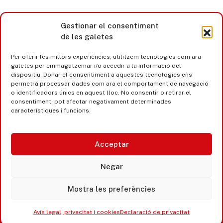
Gestionar el consentiment
de les galetes
Per oferir les millors experiències, utilitzem tecnologies com ara
galetes per emmagatzemar i/o accedir a la informació del
dispositiu. Donar el consentiment a aquestes tecnologies ens
permetrà processar dades com ara el comportament de navegació
o identificadors únics en aquest lloc. No consentir o retirar el
consentiment, pot afectar negativament determinades
característiques i funcions.
Acceptar
Castell d’Aro · Platja d’Aro · S’Agaró
Negar
365 www.platjadaro
Mostra les preferències
Avís legal, privacitat i cookies
Declaració de privacitat