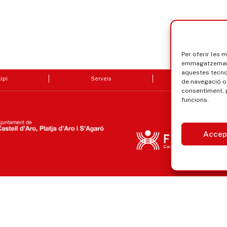
Per oferir les 
emmagatzemar i
aquestes tecn
ipi
Serveis
Seu electrò
de navegació o 
consentiment, 
funcions.
Accep
Avís legal, privacitat i cookies
Equ