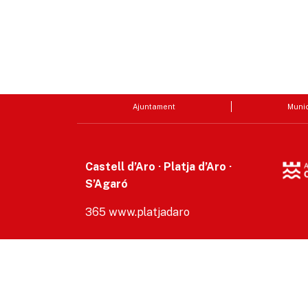
Ajuntament
Munic
Castell d’Aro · Platja d’Aro ·
S’Agaró
365 www.platjadaro
Accesibilitat