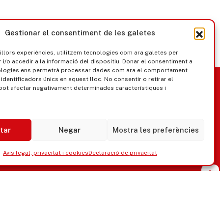
Gestionar el consentiment de les galetes
millors experiències, utilitzem tecnologies com ara galetes per
/o accedir a la informació del dispositiu. Donar el consentiment a
ologies ens permetrà processar dades com ara el comportament
nica
Govern obert
identificadors únics en aquest lloc. No consentir o retirar el
pot afectar negativament determinades característiques i
tar
Negar
Mostra les preferències
Avís legal, privacitat i cookies
Declaració de privacitat
ipaments municipals