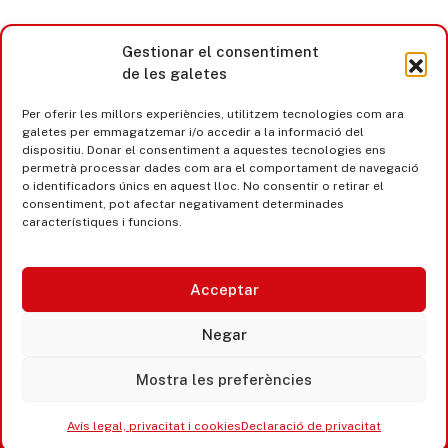
Gestionar el consentiment
de les galetes
Per oferir les millors experiències, utilitzem tecnologies com ara
galetes per emmagatzemar i/o accedir a la informació del
dispositiu. Donar el consentiment a aquestes tecnologies ens
permetrà processar dades com ara el comportament de navegació
o identificadors únics en aquest lloc. No consentir o retirar el
consentiment, pot afectar negativament determinades
característiques i funcions.
Acceptar
Castell d’Aro · Platja d’Aro · S’Agaró
Negar
365 www.platjadaro
Mostra les preferències
Avís legal, privacitat i cookies
Declaració de privacitat