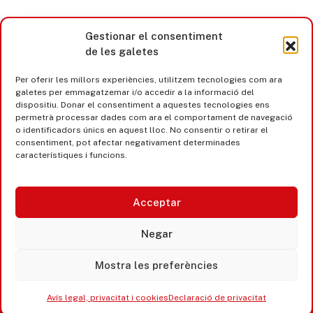
Gestionar el consentiment
de les galetes
Per oferir les millors experiències, utilitzem tecnologies com ara
galetes per emmagatzemar i/o accedir a la informació del
dispositiu. Donar el consentiment a aquestes tecnologies ens
permetrà processar dades com ara el comportament de navegació
o identificadors únics en aquest lloc. No consentir o retirar el
consentiment, pot afectar negativament determinades
característiques i funcions.
Acceptar
Castell d’Aro · Platja d’Aro · S’Agaró
Negar
365 www.platjadaro
Mostra les preferències
Avís legal, privacitat i cookies
Declaració de privacitat