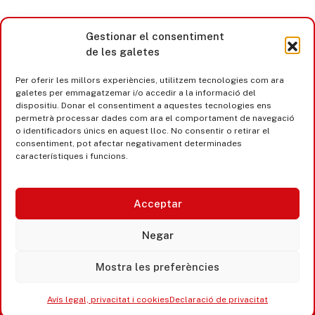
Gestionar el consentiment
de les galetes
Per oferir les millors experiències, utilitzem tecnologies com ara
galetes per emmagatzemar i/o accedir a la informació del
dispositiu. Donar el consentiment a aquestes tecnologies ens
permetrà processar dades com ara el comportament de navegació
o identificadors únics en aquest lloc. No consentir o retirar el
consentiment, pot afectar negativament determinades
característiques i funcions.
Acceptar
Castell d’Aro · Platja d’Aro · S’Agaró
Negar
365 www.platjadaro
Mostra les preferències
Avís legal, privacitat i cookies
Declaració de privacitat