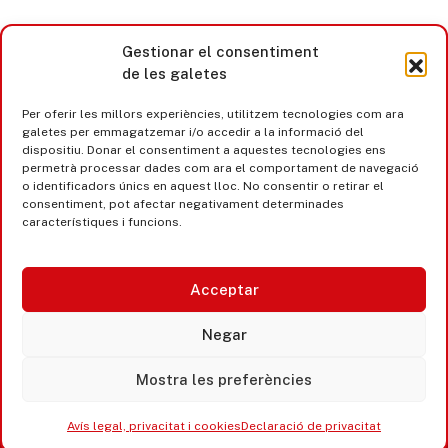
Gestionar el consentiment
de les galetes
Per oferir les millors experiències, utilitzem tecnologies com ara
galetes per emmagatzemar i/o accedir a la informació del
dispositiu. Donar el consentiment a aquestes tecnologies ens
permetrà processar dades com ara el comportament de navegació
o identificadors únics en aquest lloc. No consentir o retirar el
consentiment, pot afectar negativament determinades
característiques i funcions.
Acceptar
Castell d’Aro · Platja d’Aro · S’Agaró
Negar
365 www.platjadaro
Mostra les preferències
Avís legal, privacitat i cookies
Declaració de privacitat