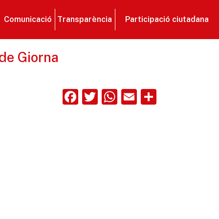
Comunicació
Transparència
Participació ciutadana
 de Giorna
Facebook
Twitter
WhatsApp
Email
Compart
ix