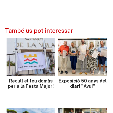
També us pot interessar
Recull el teu domàs
Exposició 50 anys del
per a la Festa Major!
diari "Avui"