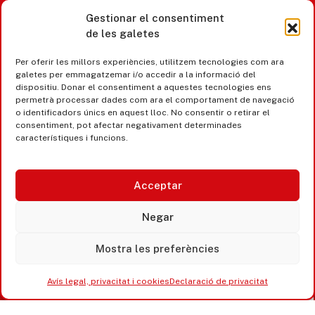
Gestionar el consentiment
de les galetes
Castell d’Aro · Platja d’Aro · S’Agaró
Per oferir les millors experiències, utilitzem tecnologies com ara
365 www.platjadaro
galetes per emmagatzemar i/o accedir a la informació del
dispositiu. Donar el consentiment a aquestes tecnologies ens
permetrà processar dades com ara el comportament de navegació
o identificadors únics en aquest lloc. No consentir o retirar el
consentiment, pot afectar negativament determinades
característiques i funcions.
Acceptar
Negar
Mostra les preferències
Accesibilitat
Avís legal, privacitat i cookies
Avís legal, privacitat i cookies
Declaració de privacitat
Equipaments municipals