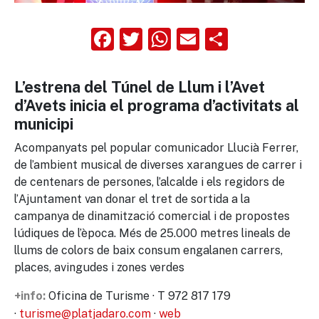
Facebook
Twitter
WhatsApp
Email
Compart
L’estrena del Túnel de Llum i l’Avet
d’Avets inicia el programa d’activitats al
municipi
Acompanyats pel popular comunicador Llucià Ferrer,
de l’ambient musical de diverses xarangues de carrer i
de centenars de persones, l’alcalde i els regidors de
l’Ajuntament van donar el tret de sortida a la
campanya de dinamització comercial i de propostes
lúdiques de l’època. Més de 25.000 metres lineals de
llums de colors de baix consum engalanen carrers,
places, avingudes i zones verdes
Oficina de Turisme · T 972 817 179
+info:
·
turisme@platjadaro.com
·
web