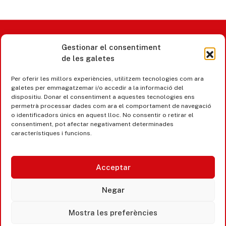
Gestionar el consentiment
Castell d’Aro · Platja d’Aro · S’Agaró
de les galetes
365 www.platjadaro
Per oferir les millors experiències, utilitzem tecnologies com ara
galetes per emmagatzemar i/o accedir a la informació del
dispositiu. Donar el consentiment a aquestes tecnologies ens
permetrà processar dades com ara el comportament de navegació
o identificadors únics en aquest lloc. No consentir o retirar el
consentiment, pot afectar negativament determinades
característiques i funcions.
Acceptar
Negar
Accesibilitat
Mostra les preferències
Avís legal, privacitat i cookies