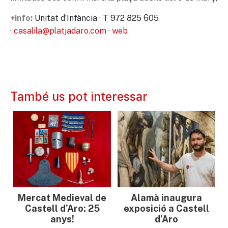
Unitat d’Infància · T 972 825 605
+info:
·
casalila@platjadaro.com
·
web
També us pot interessar
Mercat Medieval de
Alamà inaugura
Castell d’Aro: 25
exposició a Castell
anys!
d’Aro