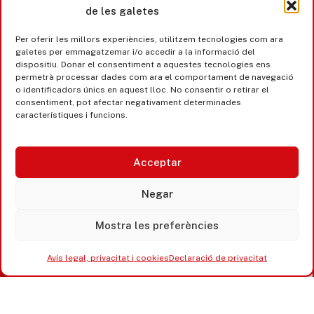
de les galetes
Castell d’Aro · Platja d’Aro · S’Agaró
Per oferir les millors experiències, utilitzem tecnologies com ara
365 www.platjadaro
galetes per emmagatzemar i/o accedir a la informació del
dispositiu. Donar el consentiment a aquestes tecnologies ens
permetrà processar dades com ara el comportament de navegació
o identificadors únics en aquest lloc. No consentir o retirar el
consentiment, pot afectar negativament determinades
característiques i funcions.
Acceptar
Negar
Mostra les preferències
Accesibilitat
Avís legal, privacitat i cookies
Avís legal, privacitat i cookies
Declaració de privacitat
Equipaments municipals