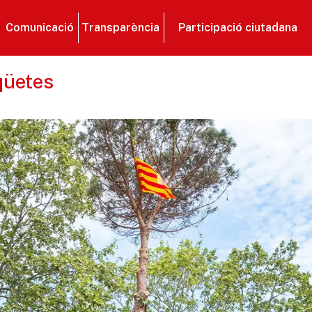
Comunicació
Transparència
Participació ciutadana
qüetes