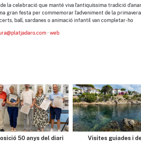
de la celebració que manté viva l’antiquíssima tradició d’anar 
una gran festa per commemorar l’adveniment de la primavera,
erts, ball, sardanes o animació infantil van completar-ho
ura@platjadaro.com
·
web
osició 50 anys del diari
Visites guiades i d