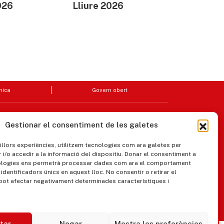
026
Lliure 2026
nica
Govern obert
Gestionar el consentiment de les galetes
millors experiències, utilitzem tecnologies com ara galetes per
/o accedir a la informació del dispositiu. Donar el consentiment a
ologies ens permetrà processar dades com ara el comportament
identificadors únics en aquest lloc. No consentir o retirar el
pot afectar negativament determinades característiques i
ipaments municipals
tar
Negar
Mostra les preferències