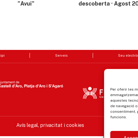
"Avui"
descoberta · Agost 2
ipi
Serveis
Seu electrò
Per oferir les 
emmagatzemar i
aquestes tecn
de navegació o 
consentiment, 
funcions.
Avís legal, privacitat i cookies
Equ
Accep