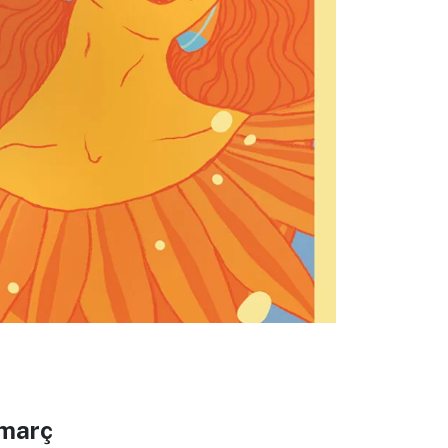
eix
 març