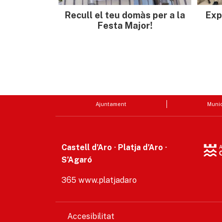
Recull el teu domàs per a la
Exp
Festa Major!
Ajuntament
Munic
Castell d’Aro · Platja d’Aro ·
S’Agaró
365 www.platjadaro
Accesibilitat