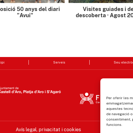
osició 50 anys del diari
Visites guiades i d
"Avui"
descoberta · Agost 2
ipi
Serveis
Seu electrò
Per oferir les 
emmagatzemar i
aquestes tecn
de navegació o 
consentiment, 
funcions.
Avís legal, privacitat i cookies
Equ