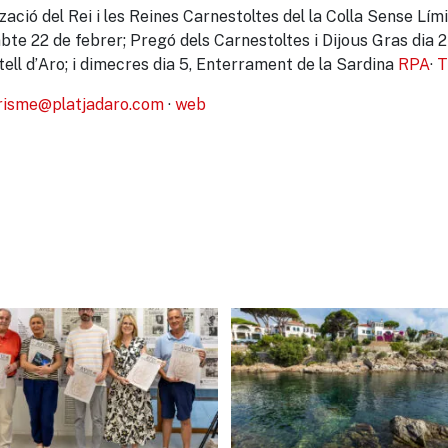
ació del Rei i les Reines Carnestoltes del la Colla Sense Lími
abte 22 de febrer; Pregó dels Carnestoltes i Dijous Gras dia
ell d’Aro; i dimecres dia 5, Enterrament de la Sardina
RPA
·
T
risme@platjadaro.com
·
web