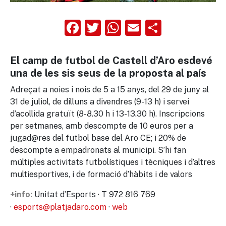
Facebook
Twitter
WhatsApp
Email
Compart
El camp de futbol de Castell d’Aro esdevé
una de les sis seus de la proposta al país
Adreçat a noies i nois de 5 a 15 anys, del 29 de juny al
31 de juliol, de dilluns a divendres (9-13 h) i servei
d’acollida gratuït (8-8.30 h i 13-13.30 h). Inscripcions
per setmanes, amb descompte de 10 euros per a
jugad@res del futbol base del Aro CE; i 20% de
descompte a empadronats al municipi. S’hi fan
múltiples activitats futbolístiques i tècniques i d’altres
multiesportives, i de formació d’hàbits i de valors
Unitat d’Esports · T 972 816 769
+info:
·
esports@platjadaro.com
·
web