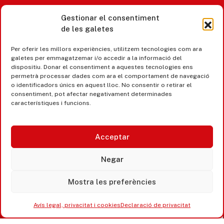
Gestionar el consentiment
de les galetes
Castell d’Aro · Platja d’Aro · S’Agaró
Per oferir les millors experiències, utilitzem tecnologies com ara
365 www.platjadaro
galetes per emmagatzemar i/o accedir a la informació del
dispositiu. Donar el consentiment a aquestes tecnologies ens
permetrà processar dades com ara el comportament de navegació
o identificadors únics en aquest lloc. No consentir o retirar el
consentiment, pot afectar negativament determinades
característiques i funcions.
Acceptar
Negar
Mostra les preferències
Accesibilitat
Avís legal, privacitat i cookies
Avís legal, privacitat i cookies
Declaració de privacitat
Equipaments municipals