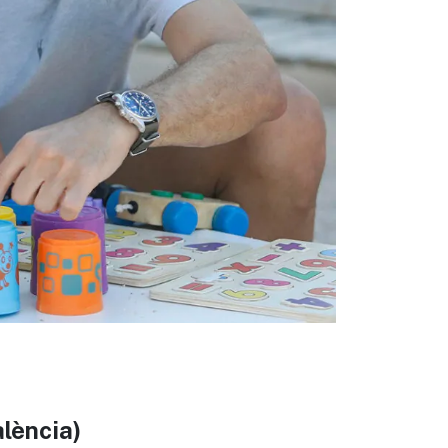
eix
alència)