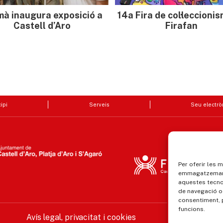
mà inaugura exposició a
14a Fira de col·leccioni
Castell d’Aro
Firafan
ipi
Serveis
Seu electrò
Per oferir les 
emmagatzemar i
aquestes tecn
de navegació o 
consentiment, 
funcions.
Avís legal, privacitat i cookies
Equ