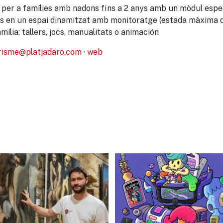
lub per a famílies amb nadons fins a 2 anys amb un mòdul esp
nys en un espai dinamitzat amb monitoratge (estada màxima d’
ília: tallers, jocs, manualitats o animación
risme@platjadaro.com
·
web