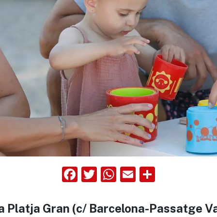
Facebook
Twitter
WhatsApp
Email
Compart
a la Platja Gran (c/ Barcelona-Passatge V