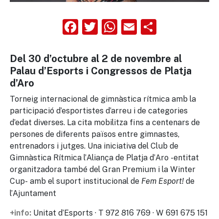
Facebook
Twitter
WhatsApp
Email
Compart
Del 30 d’octubre al 2 de novembre al
Palau d’Esports i Congressos de Platja
d’Aro
Torneig internacional de gimnàstica rítmica amb la
participació d’esportistes d’arreu i de categories
d’edat diverses. La cita mobilitza fins a centenars de
persones de diferents països entre gimnastes,
entrenadors i jutges. Una iniciativa del Club de
Gimnàstica Rítmica l’Aliança de Platja d’Aro -entitat
organitzadora també del Gran Premium i la Winter
Cup- amb el suport institucional de
de
Fem Esport!
l’Ajuntament
Unitat d’Esports · T 972 816 769 · W 691 675 151
+info: