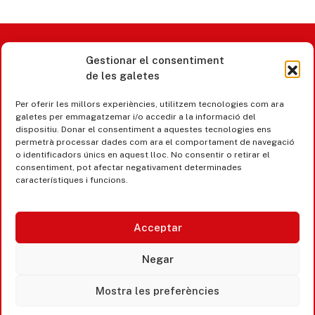
Gestionar el consentiment
Castell d’Aro · Platja d’Aro · S’Agaró
de les galetes
365 www.platjadaro
Per oferir les millors experiències, utilitzem tecnologies com ara
galetes per emmagatzemar i/o accedir a la informació del
dispositiu. Donar el consentiment a aquestes tecnologies ens
permetrà processar dades com ara el comportament de navegació
o identificadors únics en aquest lloc. No consentir o retirar el
consentiment, pot afectar negativament determinades
característiques i funcions.
Acceptar
Negar
Accesibilitat
Mostra les preferències
Avís legal, privacitat i cookies