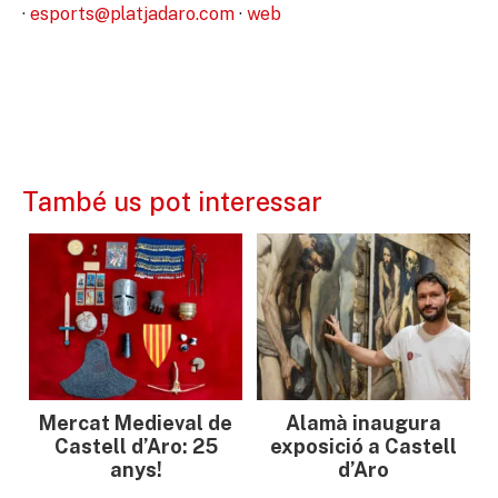
·
esports@platjadaro.com
·
web
També us pot interessar
Mercat Medieval de
Alamà inaugura
Castell d’Aro: 25
exposició a Castell
anys!
d’Aro