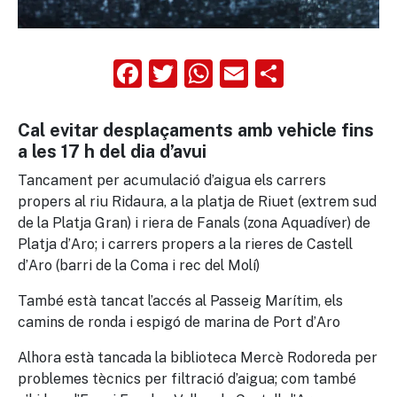
Facebook
Twitter
WhatsApp
Email
Compart
Cal evitar desplaçaments amb vehicle fins
a les 17 h del dia d’avui
Tancament per acumulació d’aigua els carrers
propers al riu Ridaura, a la platja de Riuet (extrem sud
de la Platja Gran) i riera de Fanals (zona Aquadíver) de
Platja d’Aro; i carrers propers a la rieres de Castell
d’Aro (barri de la Coma i rec del Molí)
També està tancat l’accés al Passeig Marítim, els
camins de ronda i espigó de marina de Port d’Aro
Alhora està tancada la biblioteca Mercè Rodoreda per
problemes tècnics per filtració d’aigua; com també