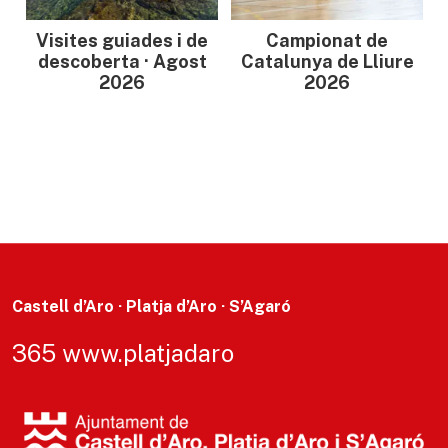
Visites guiades i de
Campionat de
descoberta · Agost
Catalunya de Lliure
2026
2026
Castell d’Aro · Platja d’Aro · S’Agaró
365 www.platjadaro