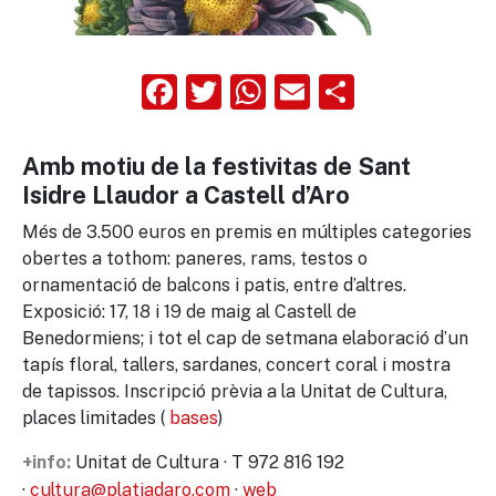
Facebook
Twitter
WhatsApp
Email
Compart
Amb motiu de la festivitas de Sant
Isidre Llaudor a Castell d’Aro
Més de 3.500 euros en premis en múltiples categories
obertes a tothom: paneres, rams, testos o
ornamentació de balcons i patis, entre d’altres.
Exposició: 17, 18 i 19 de maig al Castell de
Benedormiens; i tot el cap de setmana elaboració d’un
tapís floral, tallers, sardanes, concert coral i mostra
de tapissos. Inscripció prèvia a la Unitat de Cultura,
places limitades (
bases
)
Unitat de Cultura · T 972 816 192
+info:
·
cultura@platjadaro.com
·
web