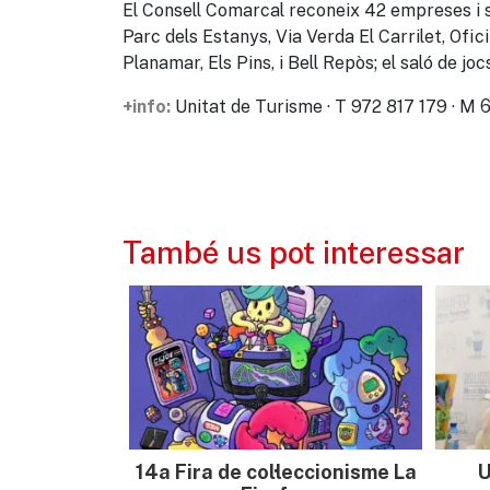
El Consell Comarcal reconeix 42 empreses i serve
Parc dels Estanys, Via Verda El Carrilet,
Ofici
Planamar, Els Pins, i Bell Repòs; el saló de j
Unitat de Turisme · T 972 817 179 · M
+info:
També us pot interessar
14a Fira de col·leccionisme La
U