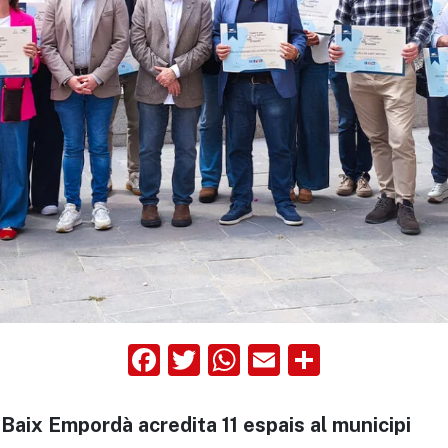
Facebook
Twitter
WhatsApp
Email
Compart
l Baix Empordà acredita 11 espais al municipi