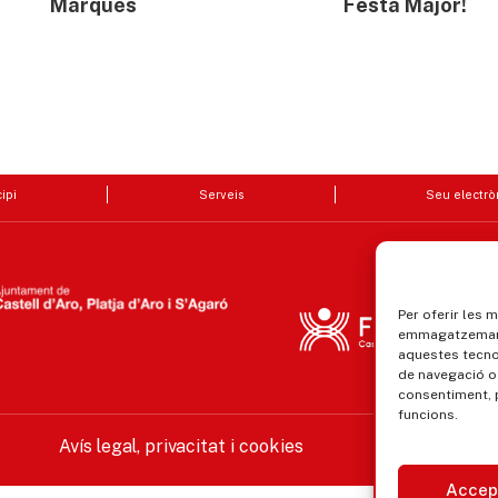
Marquès
Festa Major!
ipi
Serveis
Seu electrò
Per oferir les 
emmagatzemar i
aquestes tecn
de navegació o 
consentiment, 
funcions.
Avís legal, privacitat i cookies
Equ
Accep