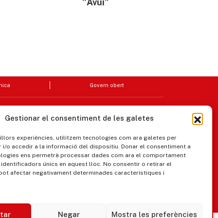
"Avui"
nica
Govern obert
Gestionar el consentiment de les galetes
millors experiències, utilitzem tecnologies com ara galetes per
/o accedir a la informació del dispositiu. Donar el consentiment a
ologies ens permetrà processar dades com ara el comportament
identificadors únics en aquest lloc. No consentir o retirar el
pot afectar negativament determinades característiques i
ipaments municipals
tar
Negar
Mostra les preferències