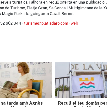
is turístics, i alhora en recull l’oferta en una publicació. A n
na de Turisme, Platja Gran, Sa Conca i Multigimcana de la Xalar
ocs Magic Park, i la guingueta Cavall Bernat
 652 862 344 ·
turisme@platjadaro.com
·
web
na tarda amb Agnès
Recull el teu domàs per