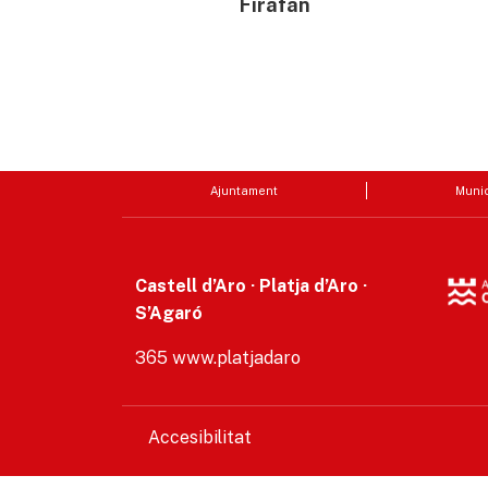
Firafan
Ajuntament
Munic
Castell d’Aro · Platja d’Aro ·
S’Agaró
365 www.platjadaro
Accesibilitat