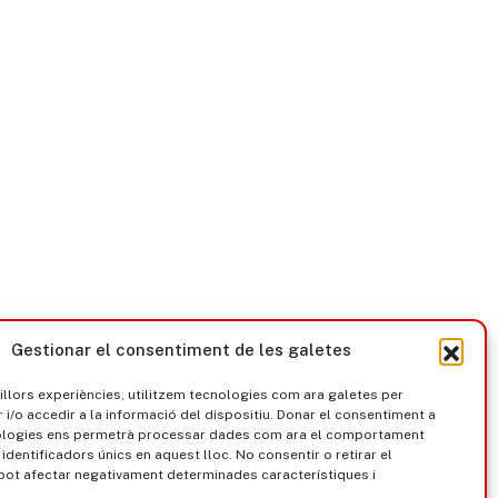
Llull 2026-, en el marc del
de Turisme de Platja d’Ar
cicle Cita amb l’autora que en
21 h), al Palau d’Esports i
els darrers anys ha portat
Congressos (9-21 h) o al
fins […]
Centre […]
Gestionar el consentiment de les galetes
millors experiències, utilitzem tecnologies com ara galetes per
/o accedir a la informació del dispositiu. Donar el consentiment a
ologies ens permetrà processar dades com ara el comportament
identificadors únics en aquest lloc. No consentir o retirar el
pot afectar negativament determinades característiques i