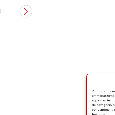
de productes relacionats
amb el cinema, sèries de
televisió i d’animació, còmic i
literatura fantàstica i de
ciència ficció, música,
videojocs i marxandatge.
Alhora, zona per a creadors
[…]
Per oferir les 
emmagatzemar i
aquestes tecn
de navegació o 
consentiment, 
funcions.