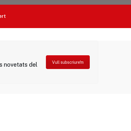
ert
Vull subscriure'm
es novetats del