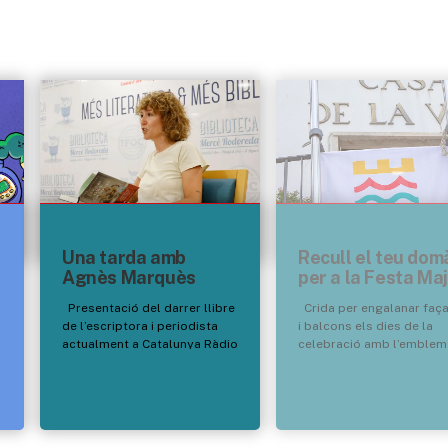
Una tarda amb
Recull el teu dom
Agnès Marquès
per a la Festa Maj
Presentació del darrer llibre
Crida per engalanar faç
de l’escriptora i periodista
i balcons els dies de la
actualment a Catalunya Ràdio
celebració amb l’emblem
El passat 28 de juliol va
municipal Totes les veïnes
compartir amb públic i
veïns que el vulguin lluir-
lectors el procés creatiu del
poden recollir-lo dijous 6
volum La segona vida de
divendres 7, dilluns 10 i
Ginebra Vern -Premi Ramon
dimarts 11 d’agost a l’Ofic