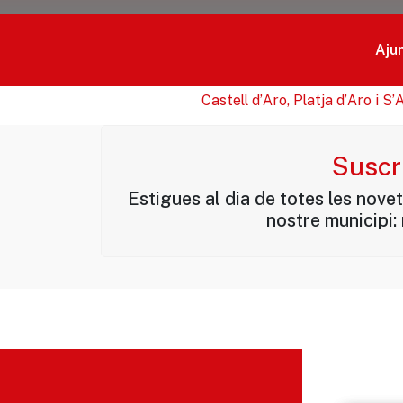
Aju
Castell d’Aro, Platja d’Aro i S
Suscri
Estigues al dia de totes les nove
nostre municipi: