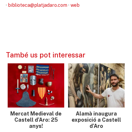
·
biblioteca@platjadaro.com
·
web
També us pot interessar
Mercat Medieval de
Alamà inaugura
Castell d’Aro: 25
exposició a Castell
anys!
d’Aro