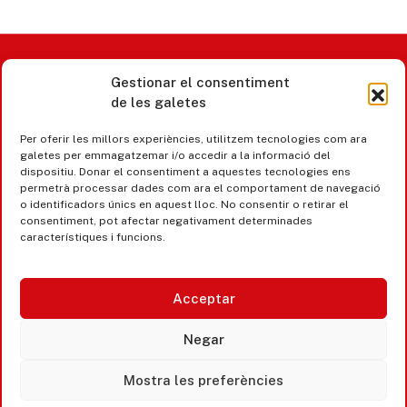
Gestionar el consentiment
Castell d’Aro · Platja d’Aro · S’Agaró
de les galetes
365 www.platjadaro
Per oferir les millors experiències, utilitzem tecnologies com ara
galetes per emmagatzemar i/o accedir a la informació del
dispositiu. Donar el consentiment a aquestes tecnologies ens
permetrà processar dades com ara el comportament de navegació
o identificadors únics en aquest lloc. No consentir o retirar el
consentiment, pot afectar negativament determinades
característiques i funcions.
Acceptar
Negar
Accesibilitat
Mostra les preferències
Avís legal, privacitat i cookies