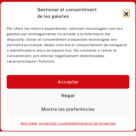
Gestionar el consentiment
de les galetes
Castell d’Aro · Platja d’Aro · S’Agaró
Per oferir les millors experiències, utilitzem tecnologies com ara
365 www.platjadaro
galetes per emmagatzemar i/o accedir a la informació del
dispositiu. Donar el consentiment a aquestes tecnologies ens
permetrà processar dades com ara el comportament de navegació
o identificadors únics en aquest lloc. No consentir o retirar el
consentiment, pot afectar negativament determinades
característiques i funcions.
Acceptar
Negar
Mostra les preferències
Accesibilitat
Avís legal, privacitat i cookies
Avís legal, privacitat i cookies
Declaració de privacitat
Equipaments municipals