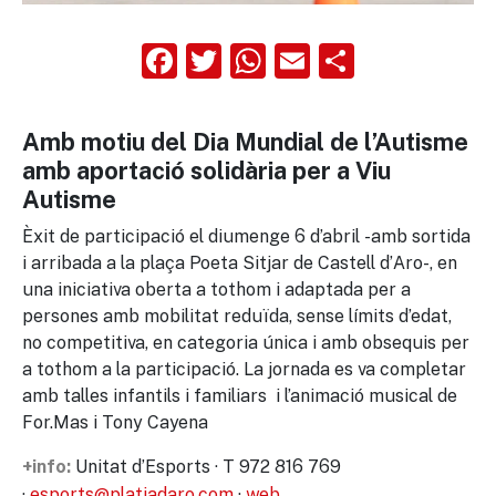
Facebook
Twitter
WhatsApp
Email
Compart
Amb motiu del Dia Mundial de l’Autisme
amb aportació solidària per a Viu
Autisme
Èxit de participació el diumenge 6 d’abril -amb sortida
i arribada a la plaça Poeta Sitjar de Castell d’Aro-, en
una iniciativa oberta a tothom i adaptada per a
persones amb mobilitat reduïda, sense límits d’edat,
no competitiva, en categoria única i amb obsequis per
a tothom a la participació. La jornada es va completar
amb talles infantils i familiars i l’animació musical de
For.Mas
i Tony
Cayena
Unitat d’Esports · T 972 816 769
+info:
·
esports@platjadaro.com
·
web